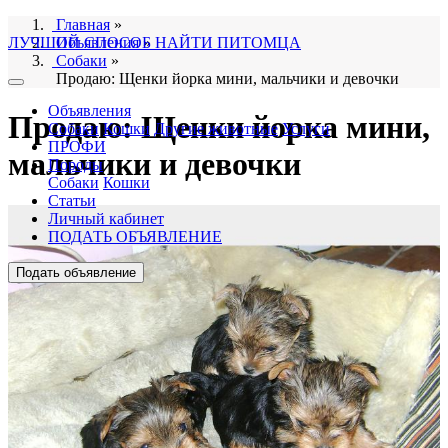
Главная
»
ЛУЧШИЙ СПОСОБ НАЙТИ ПИТОМЦА
Объявления
»
Собаки
»
Продаю: Щенки йорка мини, мальчики и девочки
Объявления
Продаю: Щенки йорка мини,
Собаки
Кошки
Другие животные
Услуги
ПРОФИ
мальчики и девочки
Породы
Собаки
Кошки
Статьи
Личный кабинет
ПОДАТЬ ОБЪЯВЛЕНИЕ
Подать объявление