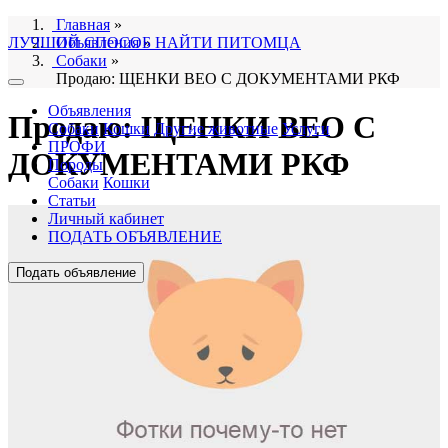
Главная
»
ЛУЧШИЙ СПОСОБ НАЙТИ ПИТОМЦА
Объявления
»
Собаки
»
Продаю: ЩЕНКИ ВЕО С ДОКУМЕНТАМИ РКФ
Объявления
Продаю: ЩЕНКИ ВЕО С
Собаки
Кошки
Другие животные
Услуги
ПРОФИ
ДОКУМЕНТАМИ РКФ
Породы
Собаки
Кошки
Статьи
Личный кабинет
ПОДАТЬ ОБЪЯВЛЕНИЕ
Подать объявление