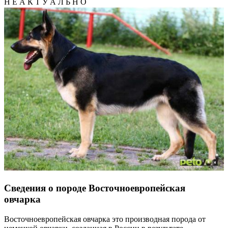
Н Е А К Т У А Л Ь Н О
Сведения о породе Восточноевропейская
овчарка
Восточноевропейская овчарка это производная порода от