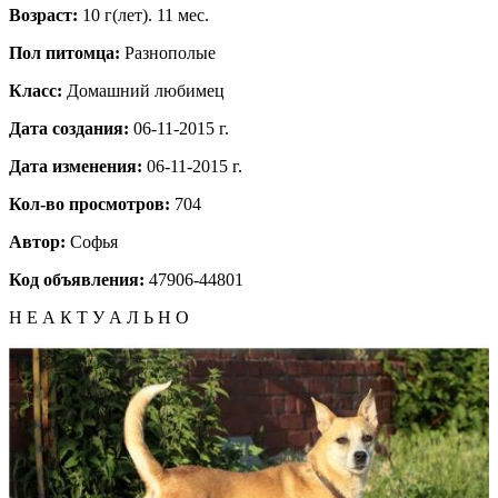
Возраст:
10 г(лет). 11 мес.
Пол питомца:
Разнополые
Класс:
Домашний любимец
Дата создания:
06-11-2015 г.
Дата изменения:
06-11-2015 г.
Кол-во просмотров:
704
Автор:
Софья
Код объявления:
47906-44801
Н Е А К Т У А Л Ь Н О