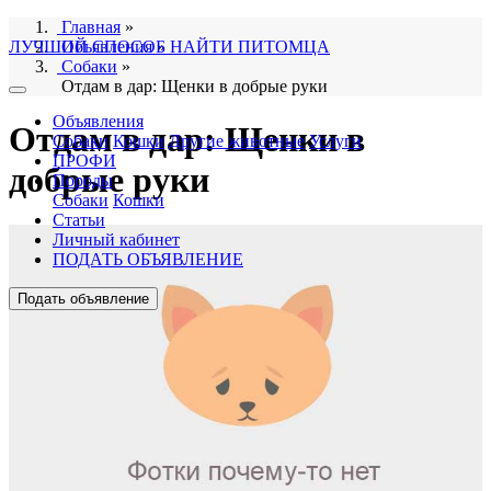
Главная
»
ЛУЧШИЙ СПОСОБ НАЙТИ ПИТОМЦА
Объявления
»
Собаки
»
Отдам в дар: Щенки в добрые руки
Объявления
Отдам в дар: Щенки в
Собаки
Кошки
Другие животные
Услуги
ПРОФИ
добрые руки
Породы
Собаки
Кошки
Статьи
Личный кабинет
ПОДАТЬ ОБЪЯВЛЕНИЕ
Подать объявление