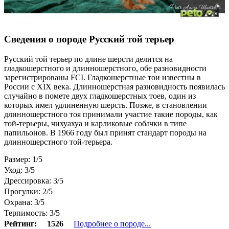
Сведения о породе Русский той терьер
Русский той терьер по длине шерсти делится на
гладкошерстного и длинношерстного, обе разновидности
зарегистрированы FCI. Гладкошерстные тои известны в
России с XIX века. Длинношерстная разновидность появилась
случайно в помете двух гладкошерстных тоев, один из
которых имел удлиненную шерсть. Позже, в становлении
длинношерстного тоя принимали участие такие породы, как
той-терьеры, чихуахуа и карликовые собачки в типе
папильонов. В 1966 году был принят стандарт породы на
длинношерстного той-терьера.
Размер: 1/5
Уход: 3/5
Дрессировка: 3/5
Прогулки: 2/5
Охрана: 3/5
Терпимость: 3/5
Рейтинг:
1526
Подробнее о породе...