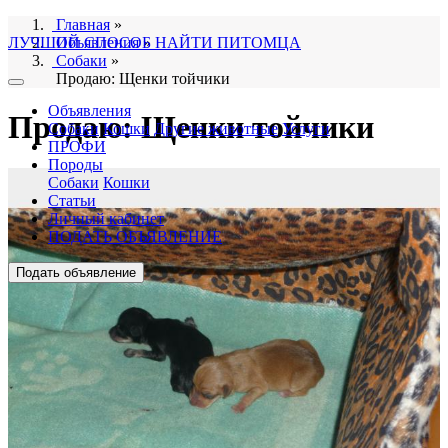
Главная
»
ЛУЧШИЙ СПОСОБ НАЙТИ ПИТОМЦА
Объявления
»
Собаки
»
Продаю: Щенки тойчики
Объявления
Продаю: Щенки тойчики
Собаки
Кошки
Другие животные
Услуги
ПРОФИ
Породы
Собаки
Кошки
Статьи
Личный кабинет
ПОДАТЬ ОБЪЯВЛЕНИЕ
Подать объявление