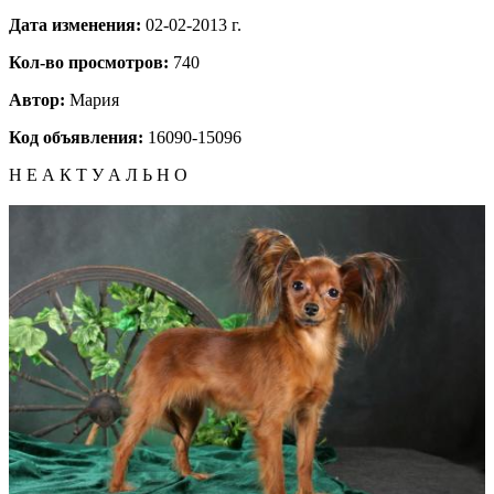
Дата изменения:
02-02-2013 г.
Кол-во просмотров:
740
Автор:
Мария
Код объявления:
16090-15096
Н Е А К Т У А Л Ь Н О