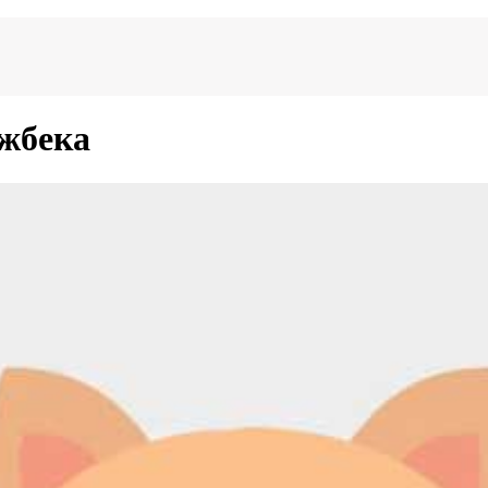
жбека