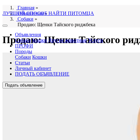
Главная
»
ЛУЧШИЙ СПОСОБ НАЙТИ ПИТОМЦА
Объявления
»
Собаки
»
Продаю: Щенки Тайского риджбека
Объявления
Продаю: Щенки Тайского рид
Собаки
Кошки
Другие животные
Услуги
ПРОФИ
Породы
Собаки
Кошки
Статьи
Личный кабинет
ПОДАТЬ ОБЪЯВЛЕНИЕ
Подать объявление