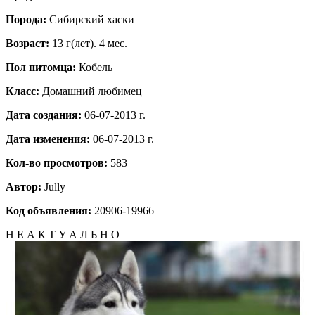
Порода:
Сибирский хаски
Возраст:
13 г(лет). 4 мес.
Пол питомца:
Кобель
Класс:
Домашний любимец
Дата создания:
06-07-2013 г.
Дата изменения:
06-07-2013 г.
Кол-во просмотров:
583
Автор:
Jully
Код объявления:
20906-19966
Н Е А К Т У А Л Ь Н О