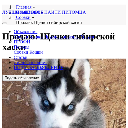
Главная
»
ЛУЧШИЙ СПОСОБ НАЙТИ ПИТОМЦА
Объявления
»
Собаки
»
Продаю: Щенки сибирской хаски
Объявления
Продаю: Щенки сибирской
Собаки
Кошки
Другие животные
Услуги
ПРОФИ
хаски
Породы
Собаки
Кошки
Статьи
Личный кабинет
ПОДАТЬ ОБЪЯВЛЕНИЕ
Подать объявление