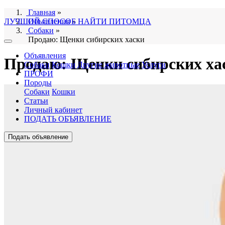
Главная
»
ЛУЧШИЙ СПОСОБ НАЙТИ ПИТОМЦА
Объявления
»
Собаки
»
Продаю: Щенки сибирских хаски
Объявления
Продаю: Щенки сибирских ха
Собаки
Кошки
Другие животные
Услуги
ПРОФИ
Породы
Собаки
Кошки
Статьи
Личный кабинет
ПОДАТЬ ОБЪЯВЛЕНИЕ
Подать объявление