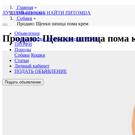
Главная
»
ЛУЧШИЙ СПОСОБ НАЙТИ ПИТОМЦА
Объявления
»
Собаки
»
Продаю: Щенки шпица пома крем
Объявления
Продаю: Щенки шпица пома 
Собаки
Кошки
Другие животные
Услуги
ПРОФИ
Породы
Собаки
Кошки
Статьи
Личный кабинет
ПОДАТЬ ОБЪЯВЛЕНИЕ
Подать объявление