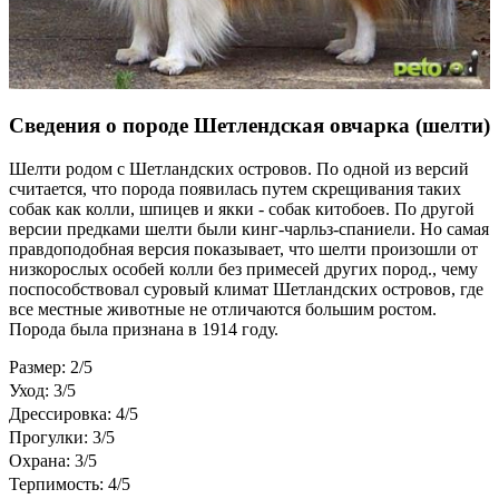
Сведения о породе Шетлендская овчарка (шелти)
Шелти родом с Шетландских островов. По одной из версий
считается, что порода появилась путем скрещивания таких
собак как колли, шпицев и якки - собак китобоев. По другой
версии предками шелти были кинг-чарльз-спаниели. Но самая
правдоподобная версия показывает, что шелти произошли от
низкорослых особей колли без примесей других пород., чему
поспособствовал суровый климат Шетландских островов, где
все местные животные не отличаются большим ростом.
Порода была признана в 1914 году.
Размер: 2/5
Уход: 3/5
Дрессировка: 4/5
Прогулки: 3/5
Охрана: 3/5
Терпимость: 4/5