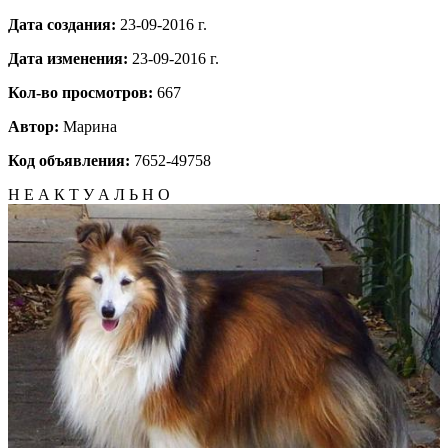
Дата создания:
23-09-2016 г.
Дата изменения:
23-09-2016 г.
Кол-во просмотров:
667
Автор:
Марина
Код объявления:
7652-49758
Н Е А К Т У А Л Ь Н О