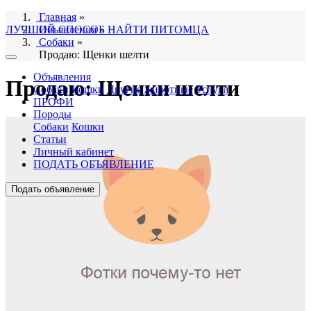
Главная
»
ЛУЧШИЙ СПОСОБ НАЙТИ ПИТОМЦА
Объявления
»
Собаки
»
Продаю: Щенки шелти
Объявления
Продаю: Щенки шелти
Собаки
Кошки
Другие животные
Услуги
ПРОФИ
Породы
Собаки
Кошки
Статьи
Личный кабинет
ПОДАТЬ ОБЪЯВЛЕНИЕ
Подать объявление