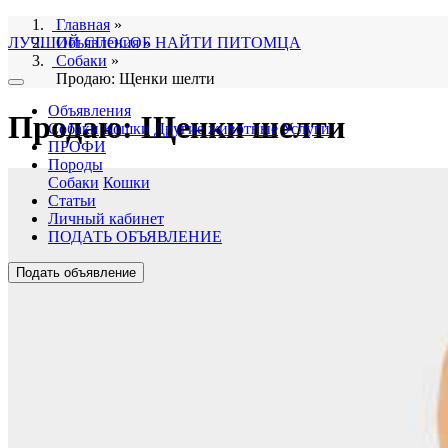
Главная
»
ЛУЧШИЙ СПОСОБ НАЙТИ ПИТОМЦА
Объявления
»
Собаки
»
Продаю: Щенки шелти
Объявления
Продаю: Щенки шелти
Собаки
Кошки
Другие животные
Услуги
ПРОФИ
Породы
Собаки
Кошки
Статьи
Личный кабинет
ПОДАТЬ ОБЪЯВЛЕНИЕ
Подать объявление