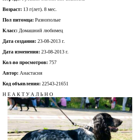
Возраст:
13 г(лет). 8 мес.
Пол питомца:
Разнополые
Класс:
Домашний любимец
Дата создания:
23-08-2013 г.
Дата изменения:
23-08-2013 г.
Кол-во просмотров:
757
Автор:
Анастасия
Код объявления:
22543-21651
Н Е А К Т У А Л Ь Н О