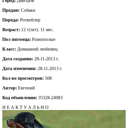
Город:
Дмитров
Продаю
: Собаки
Порода:
Ротвейлер
Возраст:
12 г(лет). 11 мес.
Пол питомца:
Разнополые
Класс:
Домашний любимец
Дата создания:
28-11-2013 г.
Дата изменения:
28-11-2013 г.
Кол-во просмотров:
508
Автор:
Евгений
Код объявления:
35328-24983
Н Е А К Т У А Л Ь Н О