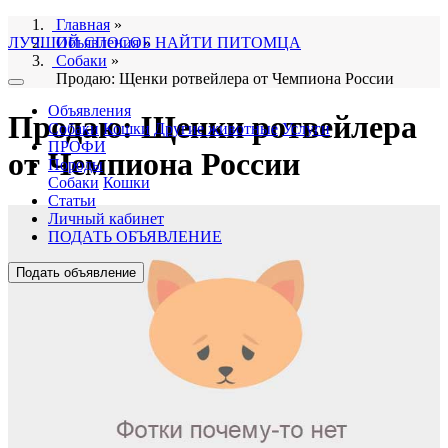
Главная
»
ЛУЧШИЙ СПОСОБ НАЙТИ ПИТОМЦА
Объявления
»
Собаки
»
Продаю: Щенки ротвейлера от Чемпиона России
Объявления
Продаю: Щенки ротвейлера
Собаки
Кошки
Другие животные
Услуги
ПРОФИ
от Чемпиона России
Породы
Собаки
Кошки
Статьи
Личный кабинет
ПОДАТЬ ОБЪЯВЛЕНИЕ
Подать объявление