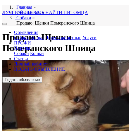
Главная
»
ЛУЧШИЙ СПОСОБ НАЙТИ ПИТОМЦА
Объявления
»
Собаки
»
Продаю: Щенки Померанского Шпица
Объявления
Продаю: Щенки
Собаки
Кошки
Другие животные
Услуги
ПРОФИ
Померанского Шпица
Породы
Собаки
Кошки
Статьи
Личный кабинет
ПОДАТЬ ОБЪЯВЛЕНИЕ
Подать объявление