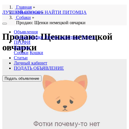
Главная
»
ЛУЧШИЙ СПОСОБ НАЙТИ ПИТОМЦА
Объявления
»
Собаки
»
Продаю: Щенки немецкой овчарки
Объявления
Продаю: Щенки немецкой
Собаки
Кошки
Другие животные
Услуги
ПРОФИ
овчарки
Породы
Собаки
Кошки
Статьи
Личный кабинет
ПОДАТЬ ОБЪЯВЛЕНИЕ
Подать объявление