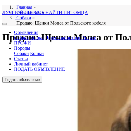
Главная
»
ЛУЧШИЙ СПОСОБ НАЙТИ ПИТОМЦА
Объявления
»
Собаки
»
Продаю: Щенки Мопса от Польского кобеля
Объявления
Продаю: Щенки Мопса от Пол
Собаки
Кошки
Другие животные
Услуги
ПРОФИ
Породы
Собаки
Кошки
Статьи
Личный кабинет
ПОДАТЬ ОБЪЯВЛЕНИЕ
Подать объявление