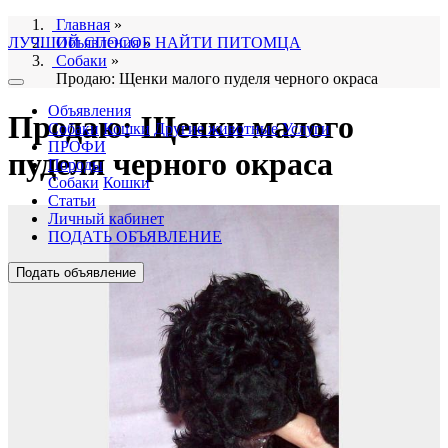
Главная
»
ЛУЧШИЙ СПОСОБ НАЙТИ ПИТОМЦА
Объявления
»
Собаки
»
Продаю: Щенки малого пуделя черного окраса
Объявления
Продаю: Щенки малого
Собаки
Кошки
Другие животные
Услуги
ПРОФИ
пуделя черного окраса
Породы
Собаки
Кошки
Статьи
Личный кабинет
ПОДАТЬ ОБЪЯВЛЕНИЕ
Подать объявление