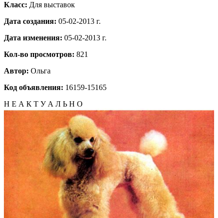
Класс:
Для выставок
Дата создания:
05-02-2013 г.
Дата изменения:
05-02-2013 г.
Кол-во просмотров:
821
Автор:
Ольга
Код объявления:
16159-15165
Н Е А К Т У А Л Ь Н О