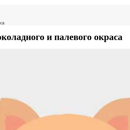
са
оладного и палевого окраса