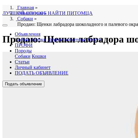
Главная
»
ЛУЧШИЙ СПОСОБ НАЙТИ ПИТОМЦА
Объявления
»
Собаки
»
Продаю: Щенки лабрадора шоколадного и палевого окра
Объявления
Продаю: Щенки лабрадора шок
Собаки
Кошки
Другие животные
Услуги
ПРОФИ
Породы
Собаки
Кошки
Статьи
Личный кабинет
ПОДАТЬ ОБЪЯВЛЕНИЕ
Подать объявление