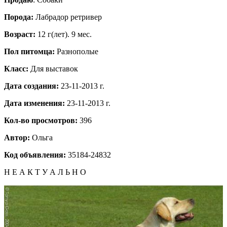
Порода:
Лабрадор ретривер
Возраст:
12 г(лет). 9 мес.
Пол питомца:
Разнополые
Класс:
Для выставок
Дата создания:
23-11-2013 г.
Дата изменения:
23-11-2013 г.
Кол-во просмотров:
396
Автор:
Ольга
Код объявления:
35184-24832
Н Е А К Т У А Л Ь Н О