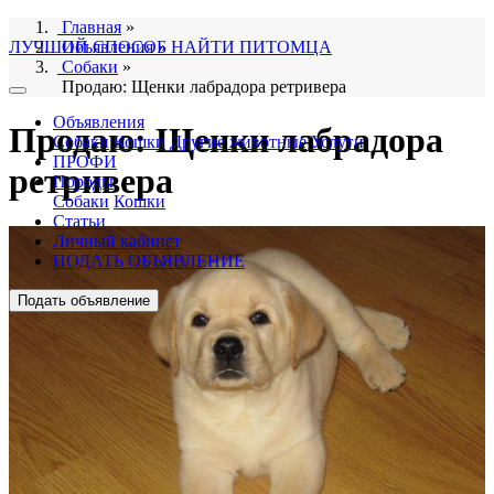
Главная
»
ЛУЧШИЙ СПОСОБ НАЙТИ ПИТОМЦА
Объявления
»
Собаки
»
Продаю: Щенки лабрадора ретривера
Объявления
Продаю: Щенки лабрадора
Собаки
Кошки
Другие животные
Услуги
ПРОФИ
ретривера
Породы
Собаки
Кошки
Статьи
Личный кабинет
ПОДАТЬ ОБЪЯВЛЕНИЕ
Подать объявление