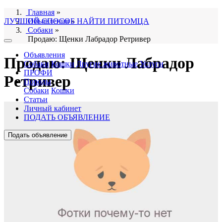
Главная
»
ЛУЧШИЙ СПОСОБ НАЙТИ ПИТОМЦА
Объявления
»
Собаки
»
Продаю: Щенки Лабрадор Ретривер
Объявления
Продаю: Щенки Лабрадор
Собаки
Кошки
Другие животные
Услуги
ПРОФИ
Ретривер
Породы
Собаки
Кошки
Статьи
Личный кабинет
ПОДАТЬ ОБЪЯВЛЕНИЕ
Подать объявление