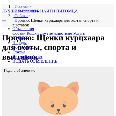
Главная
»
ЛУЧШИЙ СПОСОБ НАЙТИ ПИТОМЦА
Объявления
»
Собаки
»
Продаю: Щенки курцхаара для охоты, спорта и
выставок
Объявления
Собаки
Кошки
Другие животные
Услуги
Продаю: Щенки курцхаара
ПРОФИ
Породы
для охоты, спорта и
Собаки
Кошки
Статьи
выставок
Личный кабинет
ПОДАТЬ ОБЪЯВЛЕНИЕ
Подать объявление