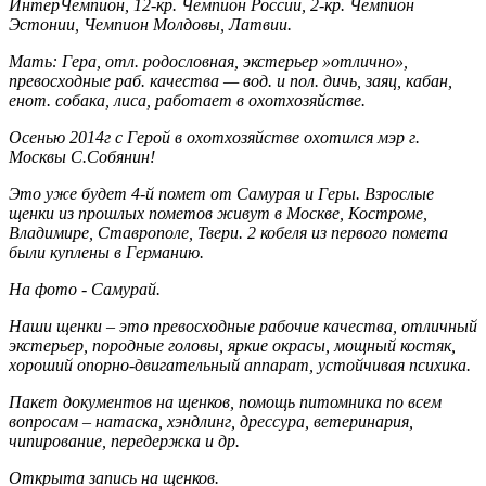
ИнтерЧемпион, 12-кр. Чемпион России, 2-кр. Чемпион
Эстонии, Чемпион Молдовы, Латвии.
Мать: Гера, отл. родословная, экстерьер »отлично»,
превосходные раб. качества — вод. и пол. дичь, заяц, кабан,
енот. собака, лиса, работает в охотхозяйстве.
Осенью 2014г с Герой в охотхозяйстве охотился мэр г.
Москвы С.Собянин!
Это уже будет 4-й помет от Самурая и Геры. Взрослые
щенки из прошлых пометов живут в Москве, Костроме,
Владимире, Ставрополе, Твери. 2 кобеля из первого помета
были куплены в Германию.
На фото - Самурай.
Наши щенки – это превосходные рабочие качества, отличный
экстерьер, породные головы, яркие окрасы, мощный костяк,
хороший опорно-двигательный аппарат, устойчивая психика.
Пакет документов на щенков, помощь питомника по всем
вопросам – натаска, хэндлинг, дрессура, ветеринария,
чипирование, передержка и др.
Открыта запись на щенков.