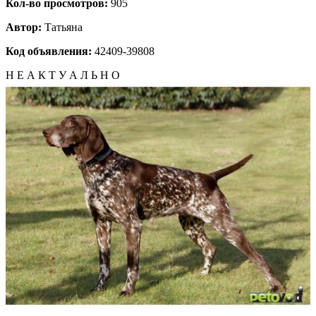
Кол-во просмотров:
905
Автор:
Татьяна
Код объявления:
42409-39808
Н Е А К Т У А Л Ь Н О