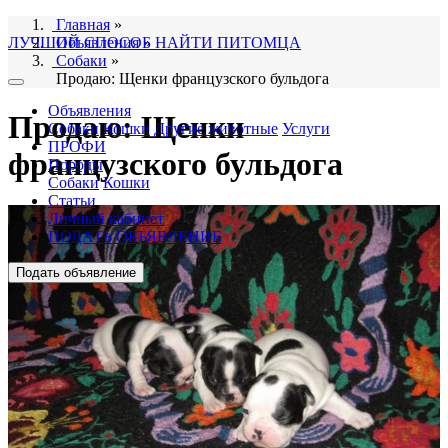
Главная
»
ЛУЧШИЙ СПОСОБ НАЙТИ ПИТОМЦА
Объявления
»
Собаки
»
Продаю: Щенки французского бульдога
Объявления
Продаю: Щенки
Собаки
Кошки
Другие животные
Услуги
ПРОФИ
французского бульдога
Породы
Собаки
Кошки
Статьи
Личный кабинет
ПОДАТЬ ОБЪЯВЛЕНИЕ
Подать объявление