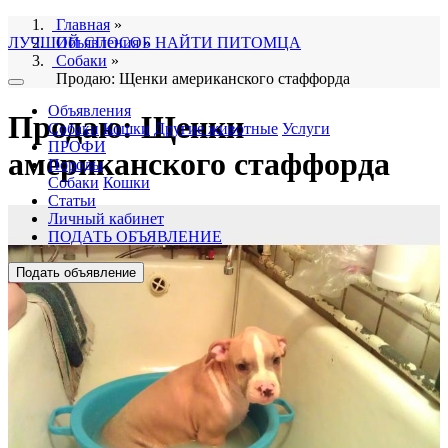
Главная
»
ЛУЧШИЙ СПОСОБ НАЙТИ ПИТОМЦА
Объявления
»
Собаки
»
Продаю: Щенки американского стаффорда
Объявления
Продаю: Щенки
Собаки
Кошки
Другие животные
Услуги
ПРОФИ
американского стаффорда
Породы
Собаки
Кошки
Статьи
Личный кабинет
ПОДАТЬ ОБЪЯВЛЕНИЕ
Подать объявление