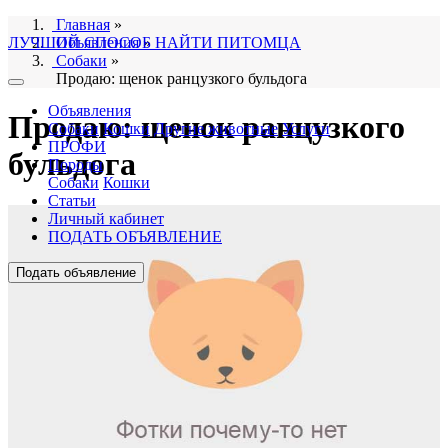
Главная
»
ЛУЧШИЙ СПОСОБ НАЙТИ ПИТОМЦА
Объявления
»
Собаки
»
Продаю: щенок ранцузкого бульдога
Объявления
Продаю: щенок ранцузкого
Собаки
Кошки
Другие животные
Услуги
ПРОФИ
бульдога
Породы
Собаки
Кошки
Статьи
Личный кабинет
ПОДАТЬ ОБЪЯВЛЕНИЕ
Подать объявление