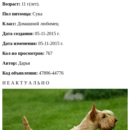
Возраст:
11 г(лет).
Пол питомца:
Сука
Класс:
Домашний любимец
Дата создания:
05-11-2015 г.
Дата изменения:
05-11-2015 г.
Кол-во просмотров:
767
Автор:
Дарья
Код объявления:
47896-44776
Н Е А К Т У А Л Ь Н О