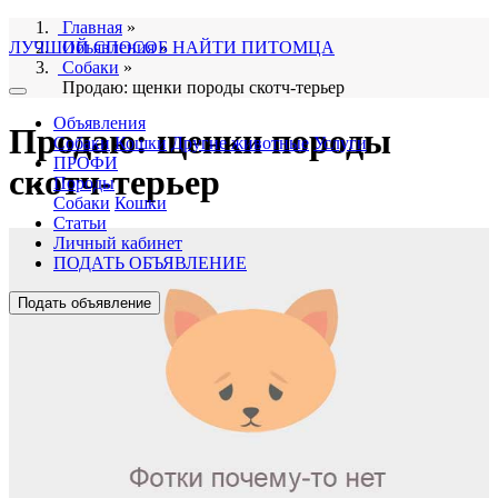
Главная
»
ЛУЧШИЙ СПОСОБ НАЙТИ ПИТОМЦА
Объявления
»
Собаки
»
Продаю: щенки породы скотч-терьер
Объявления
Продаю: щенки породы
Собаки
Кошки
Другие животные
Услуги
ПРОФИ
скотч-терьер
Породы
Собаки
Кошки
Статьи
Личный кабинет
ПОДАТЬ ОБЪЯВЛЕНИЕ
Подать объявление