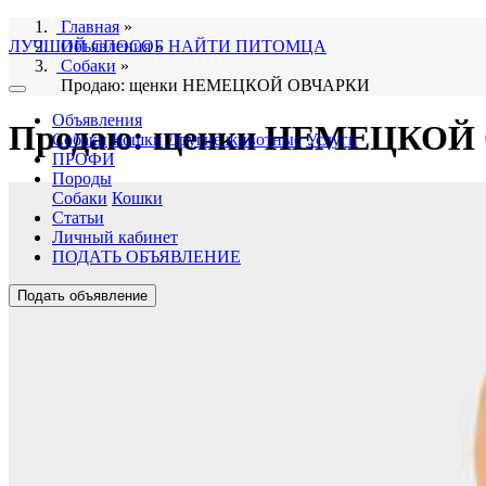
Главная
»
ЛУЧШИЙ СПОСОБ НАЙТИ ПИТОМЦА
Объявления
»
Собаки
»
Продаю: щенки НЕМЕЦКОЙ ОВЧАРКИ
Объявления
Продаю: щенки НЕМЕЦКОЙ
Собаки
Кошки
Другие животные
Услуги
ПРОФИ
Породы
Собаки
Кошки
Статьи
Личный кабинет
ПОДАТЬ ОБЪЯВЛЕНИЕ
Подать объявление