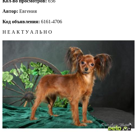
Кол-во просмотров:
656
Автор:
Евгения
Код объявления:
6161-4706
Н Е А К Т У А Л Ь Н О