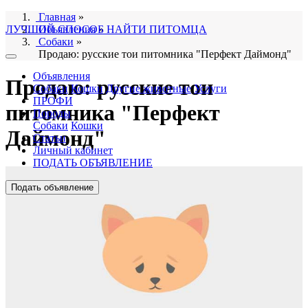
Главная
»
ЛУЧШИЙ СПОСОБ НАЙТИ ПИТОМЦА
Объявления
»
Собаки
»
Продаю: русские тои питомника "Перфект Даймонд"
Объявления
Продаю: русские тои
Собаки
Кошки
Другие животные
Услуги
ПРОФИ
питомника "Перфект
Породы
Собаки
Кошки
Даймонд"
Статьи
Личный кабинет
ПОДАТЬ ОБЪЯВЛЕНИЕ
Подать объявление