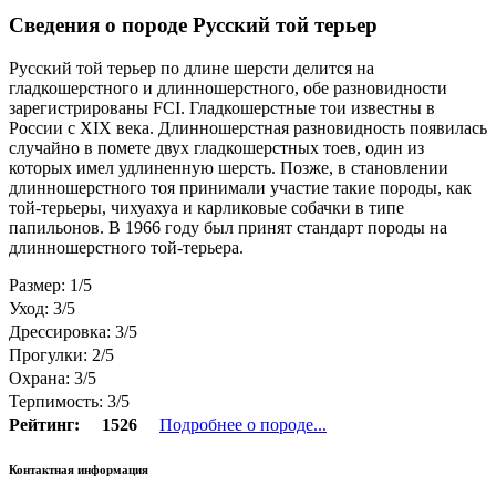
Сведения о породе Русский той терьер
Русский той терьер по длине шерсти делится на
гладкошерстного и длинношерстного, обе разновидности
зарегистрированы FCI. Гладкошерстные тои известны в
России с XIX века. Длинношерстная разновидность появилась
случайно в помете двух гладкошерстных тоев, один из
которых имел удлиненную шерсть. Позже, в становлении
длинношерстного тоя принимали участие такие породы, как
той-терьеры, чихуахуа и карликовые собачки в типе
папильонов. В 1966 году был принят стандарт породы на
длинношерстного той-терьера.
Размер: 1/5
Уход: 3/5
Дрессировка: 3/5
Прогулки: 2/5
Охрана: 3/5
Терпимость: 3/5
Рейтинг:
1526
Подробнее о породе...
Контактная информация