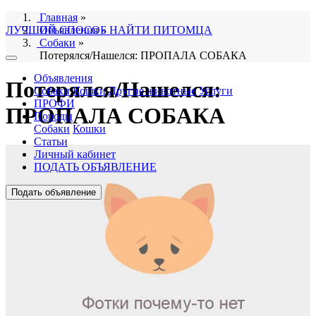
Главная
»
ЛУЧШИЙ СПОСОБ НАЙТИ ПИТОМЦА
Объявления
»
Собаки
»
Потерялся/Нашелся: ПРОПАЛА СОБАКА
Объявления
Потерялся/Нашелся:
Собаки
Кошки
Другие животные
Услуги
ПРОФИ
ПРОПАЛА СОБАКА
Породы
Собаки
Кошки
Статьи
Личный кабинет
ПОДАТЬ ОБЪЯВЛЕНИЕ
Подать объявление