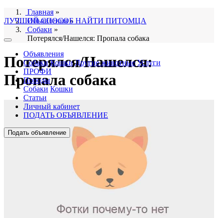
Главная
»
ЛУЧШИЙ СПОСОБ НАЙТИ ПИТОМЦА
Объявления
»
Собаки
»
Потерялся/Нашелся: Пропала собака
Объявления
Потерялся/Нашелся:
Собаки
Кошки
Другие животные
Услуги
ПРОФИ
Пропала собака
Породы
Собаки
Кошки
Статьи
Личный кабинет
ПОДАТЬ ОБЪЯВЛЕНИЕ
Подать объявление