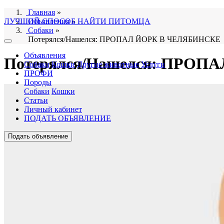
Главная
»
ЛУЧШИЙ СПОСОБ НАЙТИ ПИТОМЦА
Объявления
»
Собаки
»
Потерялся/Нашелся: ПРОПАЛ ЙОРК В ЧЕЛЯБИНСКЕ
Объявления
Потерялся/Нашелся: ПРО
Собаки
Кошки
Другие животные
Услуги
ПРОФИ
Породы
Собаки
Кошки
Статьи
Личный кабинет
ПОДАТЬ ОБЪЯВЛЕНИЕ
Подать объявление