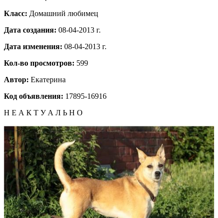
Класс:
Домашний любимец
Дата создания:
08-04-2013 г.
Дата изменения:
08-04-2013 г.
Кол-во просмотров:
599
Автор:
Екатерина
Код объявления:
17895-16916
Н Е А К Т У А Л Ь Н О