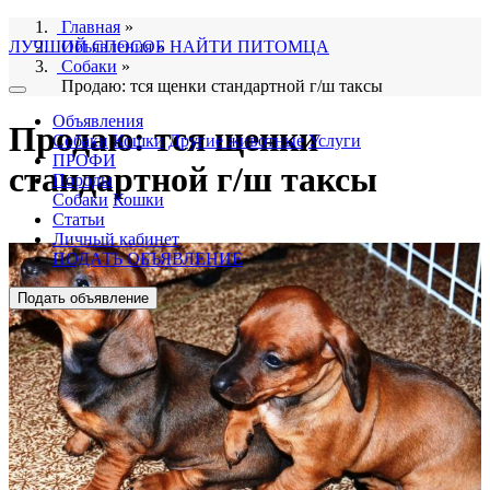
Главная
»
ЛУЧШИЙ СПОСОБ НАЙТИ ПИТОМЦА
Объявления
»
Собаки
»
Продаю: тся щенки стандартной г/ш таксы
Объявления
Продаю: тся щенки
Собаки
Кошки
Другие животные
Услуги
ПРОФИ
стандартной г/ш таксы
Породы
Собаки
Кошки
Статьи
Личный кабинет
ПОДАТЬ ОБЪЯВЛЕНИЕ
Подать объявление