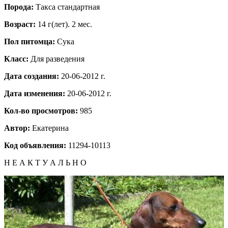
Порода:
Такса стандартная
Возраст:
14 г(лет). 2 мес.
Пол питомца:
Сука
Класс:
Для разведения
Дата создания:
20-06-2012 г.
Дата изменения:
20-06-2012 г.
Кол-во просмотров:
985
Автор:
Екатерина
Код объявления:
11294-10113
Н Е А К Т У А Л Ь Н О