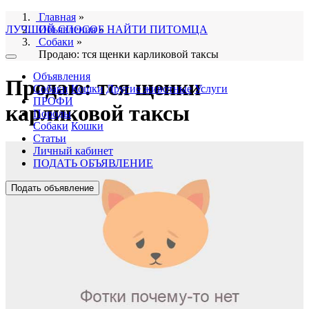
Главная
»
ЛУЧШИЙ СПОСОБ НАЙТИ ПИТОМЦА
Объявления
»
Собаки
»
Продаю: тся щенки карликовой таксы
Объявления
Продаю: тся щенки
Собаки
Кошки
Другие животные
Услуги
ПРОФИ
карликовой таксы
Породы
Собаки
Кошки
Статьи
Личный кабинет
ПОДАТЬ ОБЪЯВЛЕНИЕ
Подать объявление