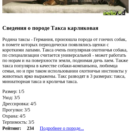
Сведения о породе Такса карликовая
Родина таксы - Германия, произошла порода от гончих собак,
в помете которых периодически появлялись щенки с
короткими лапами. Такса очень популярная охотничья собака,
по специализации считается универсальной - может работать
по норам и на поверхности земли, поднимая дичь лаем. Также
такса популярна в качестве собаки-компаньона, любимца
семьи, но и при таком использовании охотничьи инстинкты у
животных ярко выражены. Такс разводят в 3 размерах: такса,
миниатюрная такса и кроличья такса.
Размер: 1/5
Уход: 3/5
Дрессировка: 4/5
Прогулки: 3/5
Охрана: 4/5
Терпимость: 3/5
Рейтинг:
234
Подробнее о породе...