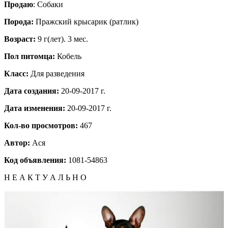
Продаю
: Собаки
Порода:
Пражский крысарик (ратлик)
Возраст:
9 г(лет). 3 мес.
Пол питомца:
Кобель
Класс:
Для разведения
Дата создания:
20-09-2017 г.
Дата изменения:
20-09-2017 г.
Кол-во просмотров:
467
Автор:
Ася
Код объявления:
1081-54863
Н Е А К Т У А Л Ь Н О