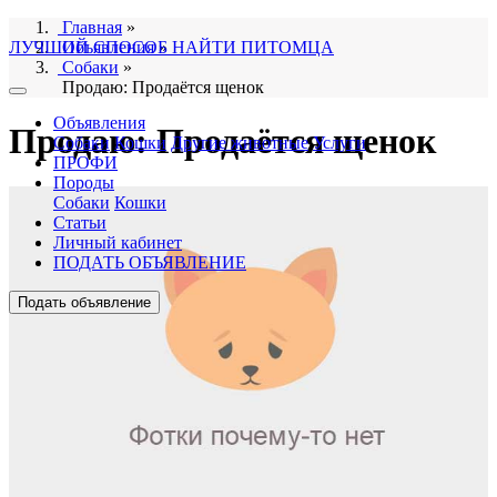
Главная
»
ЛУЧШИЙ СПОСОБ НАЙТИ ПИТОМЦА
Объявления
»
Собаки
»
Продаю: Продаётся щенок
Объявления
Продаю: Продаётся щенок
Собаки
Кошки
Другие животные
Услуги
ПРОФИ
Породы
Собаки
Кошки
Статьи
Личный кабинет
ПОДАТЬ ОБЪЯВЛЕНИЕ
Подать объявление