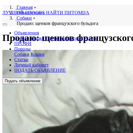
Главная
»
ЛУЧШИЙ СПОСОБ НАЙТИ ПИТОМЦА
Объявления
»
Собаки
»
Продаю: щенков французского бульдога
Объявления
Продаю: щенков французского
Собаки
Кошки
Другие животные
Услуги
ПРОФИ
Породы
Собаки
Кошки
Статьи
Личный кабинет
ПОДАТЬ ОБЪЯВЛЕНИЕ
Подать объявление