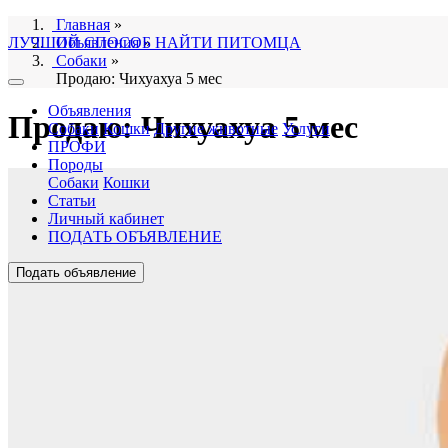
Главная
»
ЛУЧШИЙ СПОСОБ НАЙТИ ПИТОМЦА
Объявления
»
Собаки
»
Продаю: Чихуахуа 5 мес
Объявления
Продаю: Чихуахуа 5 мес
Собаки
Кошки
Другие животные
Услуги
ПРОФИ
Породы
Собаки
Кошки
Статьи
Личный кабинет
ПОДАТЬ ОБЪЯВЛЕНИЕ
Подать объявление