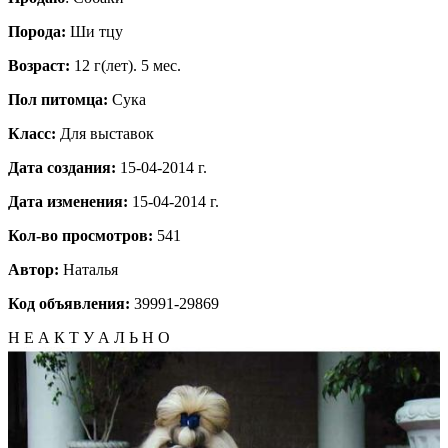
Порода:
Ши тцу
Возраст:
12 г(лет). 5 мес.
Пол питомца:
Сука
Класс:
Для выставок
Дата создания:
15-04-2014 г.
Дата изменения:
15-04-2014 г.
Кол-во просмотров:
541
Автор:
Наталья
Код объявления:
39991-29869
Н Е А К Т У А Л Ь Н О