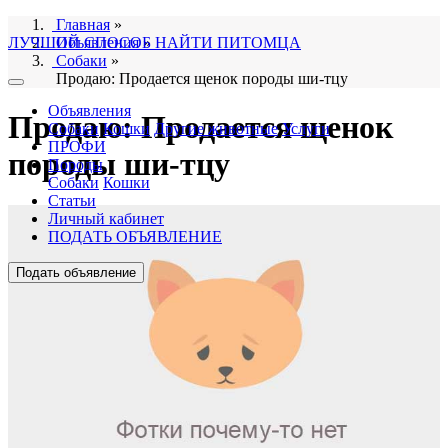
Главная
»
ЛУЧШИЙ СПОСОБ НАЙТИ ПИТОМЦА
Объявления
»
Собаки
»
Продаю: Продается щенок породы ши-тцу
Объявления
Продаю: Продается щенок
Собаки
Кошки
Другие животные
Услуги
ПРОФИ
породы ши-тцу
Породы
Собаки
Кошки
Статьи
Личный кабинет
ПОДАТЬ ОБЪЯВЛЕНИЕ
Подать объявление