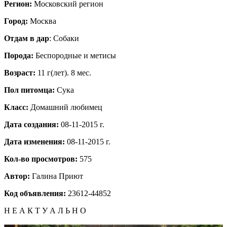
Регион:
Московский регион
Город:
Москва
Отдам в дар
: Собаки
Порода:
Бeспородные и метисы
Возраст:
11 г(лет). 8 мес.
Пол питомца:
Сука
Класс:
Домашний любимец
Дата создания:
08-11-2015 г.
Дата изменения:
08-11-2015 г.
Кол-во просмотров:
575
Автор:
Галина
Приют
Код объявления:
23612-44852
Н Е А К Т У А Л Ь Н О