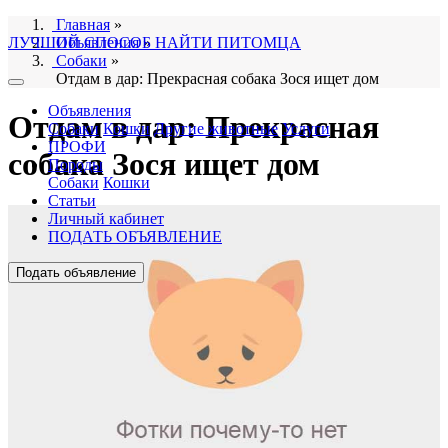
Главная
»
ЛУЧШИЙ СПОСОБ НАЙТИ ПИТОМЦА
Объявления
»
Собаки
»
Отдам в дар: Прекрасная собака Зося ищет дом
Объявления
Отдам в дар: Прекрасная
Собаки
Кошки
Другие животные
Услуги
ПРОФИ
собака Зося ищет дом
Породы
Собаки
Кошки
Статьи
Личный кабинет
ПОДАТЬ ОБЪЯВЛЕНИЕ
Подать объявление