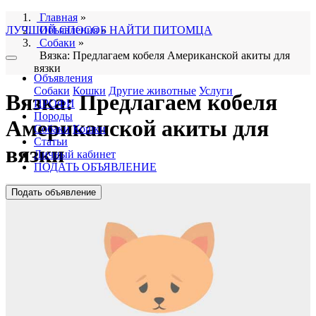
Главная
»
ЛУЧШИЙ СПОСОБ НАЙТИ ПИТОМЦА
Объявления
»
Собаки
»
Вязка: Предлагаем кобеля Американской акиты для
вязки
Объявления
Собаки
Кошки
Другие животные
Услуги
Вязка: Предлагаем кобеля
ПРОФИ
Породы
Американской акиты для
Собаки
Кошки
Статьи
вязки
Личный кабинет
ПОДАТЬ ОБЪЯВЛЕНИЕ
Подать объявление