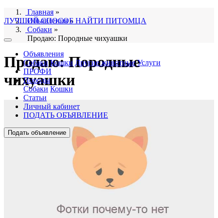
Главная
»
ЛУЧШИЙ СПОСОБ НАЙТИ ПИТОМЦА
Объявления
»
Собаки
»
Продаю: Породные чихуашки
Объявления
Продаю: Породные
Собаки
Кошки
Другие животные
Услуги
ПРОФИ
чихуашки
Породы
Собаки
Кошки
Статьи
Личный кабинет
ПОДАТЬ ОБЪЯВЛЕНИЕ
Подать объявление