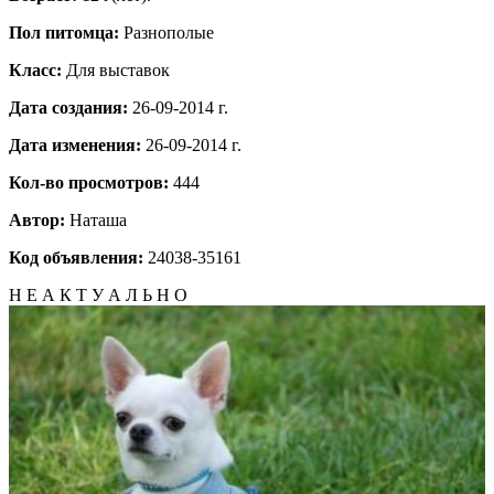
Пол питомца:
Разнополые
Класс:
Для выставок
Дата создания:
26-09-2014 г.
Дата изменения:
26-09-2014 г.
Кол-во просмотров:
444
Автор:
Наташа
Код объявления:
24038-35161
Н Е А К Т У А Л Ь Н О