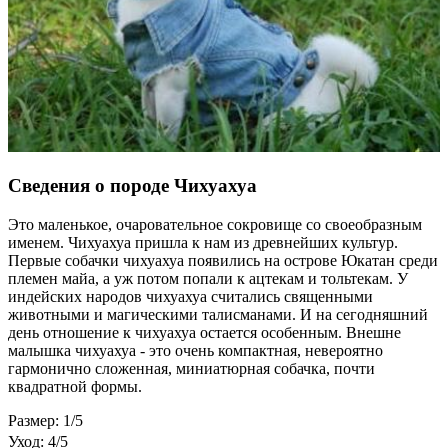
Сведения о породе Чихуахуа
Это маленькое, очаровательное сокровище со своеобразным
именем. Чихуахуа пришла к нам из древнейших культур.
Первые собачки чихуахуа появились на острове Юкатан среди
племен майа, а уж потом попали к ацтекам и тольтекам. У
индейских народов чихуахуа считались священными
животными и магическими талисманами. И на сегодняшний
день отношение к чихуахуа остается особенным. Внешне
малышка чихуахуа - это очень компактная, невероятно
гармонично сложенная, миниатюрная собачка, почти
квадратной формы.
Размер: 1/5
Уход: 4/5