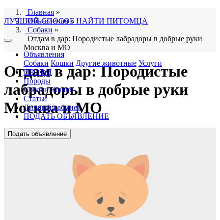
Главная
»
ЛУЧШИЙ СПОСОБ НАЙТИ ПИТОМЦА
Объявления
»
Собаки
»
Отдам в дар: Породистые лабрадоры в добрые руки
Москва и МО
Объявления
Собаки
Кошки
Другие животные
Услуги
Отдам в дар: Породистые
ПРОФИ
Породы
лабрадоры в добрые руки
Собаки
Кошки
Статьи
Москва и МО
Личный кабинет
ПОДАТЬ ОБЪЯВЛЕНИЕ
Подать объявление