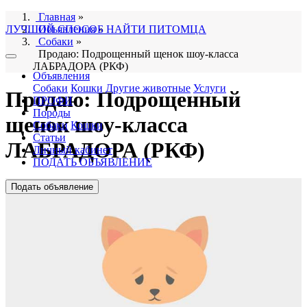
Главная
»
ЛУЧШИЙ СПОСОБ НАЙТИ ПИТОМЦА
Объявления
»
Собаки
»
Продаю: Подрощенный щенок шоу-класса
ЛАБРАДОРА (РКФ)
Объявления
Собаки
Кошки
Другие животные
Услуги
Продаю: Подрощенный
ПРОФИ
Породы
щенок шоу-класса
Собаки
Кошки
Статьи
ЛАБРАДОРА (РКФ)
Личный кабинет
ПОДАТЬ ОБЪЯВЛЕНИЕ
Подать объявление