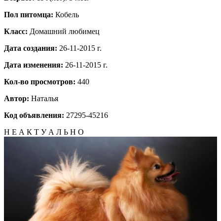
Пол питомца:
Кобель
Класс:
Домашний любимец
Дата создания:
26-11-2015 г.
Дата изменения:
26-11-2015 г.
Кол-во просмотров:
440
Автор:
Наталья
Код объявления:
27295-45216
Н Е А К Т У А Л Ь Н О