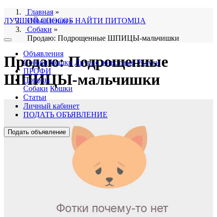
Главная
»
ЛУЧШИЙ СПОСОБ НАЙТИ ПИТОМЦА
Объявления
»
Собаки
»
Продаю: Подрощенные ШПИЦЫ-мальчишки
Объявления
Продаю: Подрощенные
Собаки
Кошки
Другие животные
Услуги
ПРОФИ
ШПИЦЫ-мальчишки
Породы
Собаки
Кошки
Статьи
Личный кабинет
ПОДАТЬ ОБЪЯВЛЕНИЕ
Подать объявление