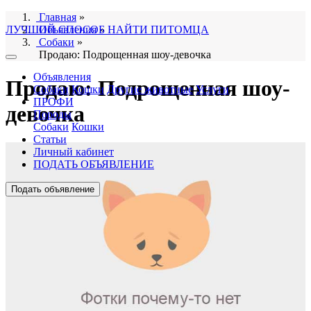
Главная
»
ЛУЧШИЙ СПОСОБ НАЙТИ ПИТОМЦА
Объявления
»
Собаки
»
Продаю: Подрощенная шоу-девочка
Объявления
Продаю: Подрощенная шоу-
Собаки
Кошки
Другие животные
Услуги
ПРОФИ
девочка
Породы
Собаки
Кошки
Статьи
Личный кабинет
ПОДАТЬ ОБЪЯВЛЕНИЕ
Подать объявление