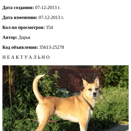
Дата создания:
07-12-2013 г.
Дата изменения:
07-12-2013 г.
Кол-во просмотров:
354
Автор:
Дарья
Код объявления:
35613-25278
Н Е А К Т У А Л Ь Н О