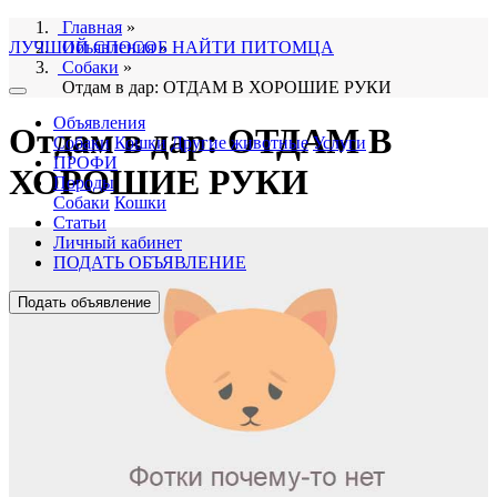
Главная
»
ЛУЧШИЙ СПОСОБ НАЙТИ ПИТОМЦА
Объявления
»
Собаки
»
Отдам в дар: ОТДАМ В ХОРОШИЕ РУКИ
Объявления
Отдам в дар: ОТДАМ В
Собаки
Кошки
Другие животные
Услуги
ПРОФИ
ХОРОШИЕ РУКИ
Породы
Собаки
Кошки
Статьи
Личный кабинет
ПОДАТЬ ОБЪЯВЛЕНИЕ
Подать объявление