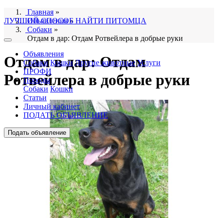
Главная
»
ЛУЧШИЙ СПОСОБ НАЙТИ ПИТОМЦА
Объявления
»
Собаки
»
Отдам в дар: Отдам Ротвейлера в добрые руки
Объявления
Отдам в дар: Отдам
Собаки
Кошки
Другие животные
Услуги
ПРОФИ
Ротвейлера в добрые руки
Породы
Собаки
Кошки
Статьи
Личный кабинет
ПОДАТЬ ОБЪЯВЛЕНИЕ
Подать объявление