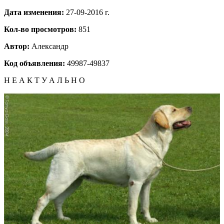
Дата изменения:
27-09-2016 г.
Кол-во просмотров:
851
Автор:
Александр
Код объявления:
49987-49837
Н Е А К Т У А Л Ь Н О