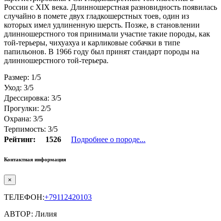
России с XIX века. Длинношерстная разновидность появилась
случайно в помете двух гладкошерстных тоев, один из
которых имел удлиненную шерсть. Позже, в становлении
длинношерстного тоя принимали участие такие породы, как
той-терьеры, чихуахуа и карликовые собачки в типе
папильонов. В 1966 году был принят стандарт породы на
длинношерстного той-терьера.
Размер: 1/5
Уход: 3/5
Дрессировка: 3/5
Прогулки: 2/5
Охрана: 3/5
Терпимость: 3/5
Рейтинг:
1526
Подробнее о породе...
Контактная информация
×
ТЕЛЕФОН:
+79112420103
АВТОР: Лилия