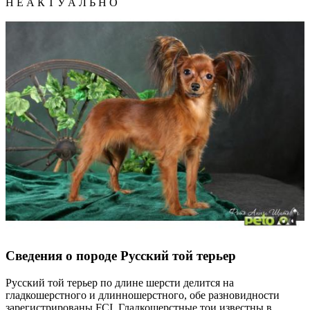
Н Е А К Т У А Л Ь Н О
Сведения о породе Русский той терьер
Русский той терьер по длине шерсти делится на
гладкошерстного и длинношерстного, обе разновидности
зарегистрированы FCI. Гладкошерстные тои известны в