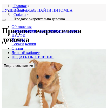
Главная
»
ЛУЧШИЙ СПОСОБ НАЙТИ ПИТОМЦА
Объявления
»
Собаки
»
Продаю: очаровтельна девочка
Объявления
Продаю: очаровтельна
Собаки
Кошки
Другие животные
Услуги
ПРОФИ
девочка
Породы
Собаки
Кошки
Статьи
Личный кабинет
ПОДАТЬ ОБЪЯВЛЕНИЕ
Подать объявление