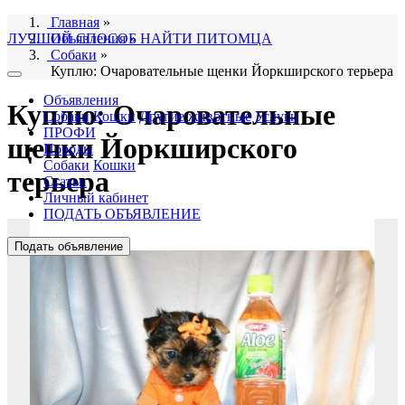
Главная
»
ЛУЧШИЙ СПОСОБ НАЙТИ ПИТОМЦА
Объявления
»
Собаки
»
Куплю: Очаровательные щенки Йоркширского терьера
Объявления
Куплю: Очаровательные
Собаки
Кошки
Другие животные
Услуги
ПРОФИ
щенки Йоркширского
Породы
Собаки
Кошки
терьера
Статьи
Личный кабинет
ПОДАТЬ ОБЪЯВЛЕНИЕ
Подать объявление