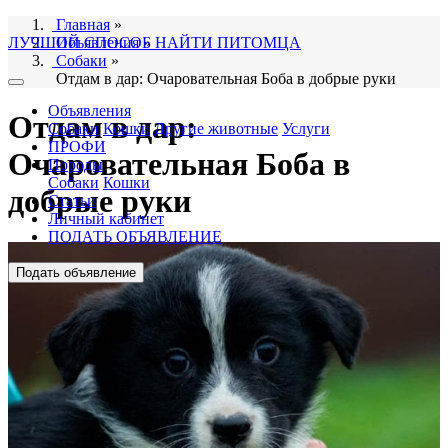
Главная
»
ЛУЧШИЙ СПОСОБ НАЙТИ ПИТОМЦА
Объявления
»
Собаки
»
Отдам в дар: Очаровательная Боба в добрые руки
Объявления
Отдам в дар:
Собаки
Кошки
Другие животные
Услуги
ПРОФИ
Очаровательная Боба в
Породы
Собаки
Кошки
добрые руки
Статьи
Личный кабинет
ПОДАТЬ ОБЪЯВЛЕНИЕ
Подать объявление