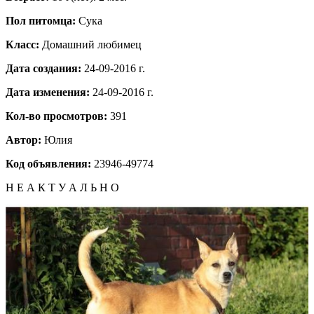
Пол питомца:
Сука
Класс:
Домашний любимец
Дата создания:
24-09-2016 г.
Дата изменения:
24-09-2016 г.
Кол-во просмотров:
391
Автор:
Юлия
Код объявления:
23946-49774
Н Е А К Т У А Л Ь Н О