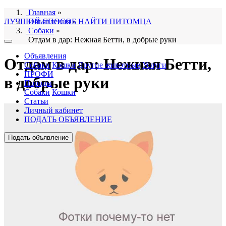
Главная
»
ЛУЧШИЙ СПОСОБ НАЙТИ ПИТОМЦА
Объявления
»
Собаки
»
Отдам в дар: Нежная Бетти, в добрые руки
Объявления
Отдам в дар: Нежная Бетти,
Собаки
Кошки
Другие животные
Услуги
ПРОФИ
в добрые руки
Породы
Собаки
Кошки
Статьи
Личный кабинет
ПОДАТЬ ОБЪЯВЛЕНИЕ
Подать объявление